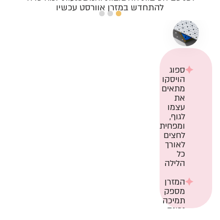
להתחדש במזרן אוורסט עכשיו
ספוג
המזרן
שכבת
הויסקו
מאפשר
Smart Cool
מתאים
זרימת
Cover עשוי
את
אוויר
מבד מיוחד
עצמו
optimale,
בעל תכונות
לגוף,
ומסייע
של פיזור
ומפחית
בשמירה
חום,
לחצים
על
המאפשר
לאורך
טמפרטורה
שינה נעימה
כל
נעימה
וקרירה יותר.
הלילה
לאורך כל
הלילה.
הבד רך
המזרן
ונעים למגע,
מספק
המזרן
ומעניק
תמיכה
מפחית
תחושה
נכונה
תנודות בין
נעימה
לכל
שני ישנים,
ומרעננת