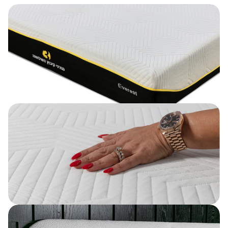
חלקי
ומאפשר
לאורך כל
הגוף,
שינה
הלילה.
ומסייע
רציפה
במניעת
יותר גם
ויסות
כאבי גב
עבור
הטמפרטורה
וצוואר.
שותפים
והאיוורור
למיטה
הטוב
שזזים
הויסקו
תורמים
הרבה.
מפחית
לשינה
תנודות
עמוקה
במהלך
מזרן
ורציפה יותר.
השינה,
האוורסט
ומאפשר
ידוע
שינה
בעמידותו
עמוקה
לאורך
ורציפה
שנים, ואינו
יותר.
משנה את
צורתו או
את
תכונותיו
לאורך זמן.